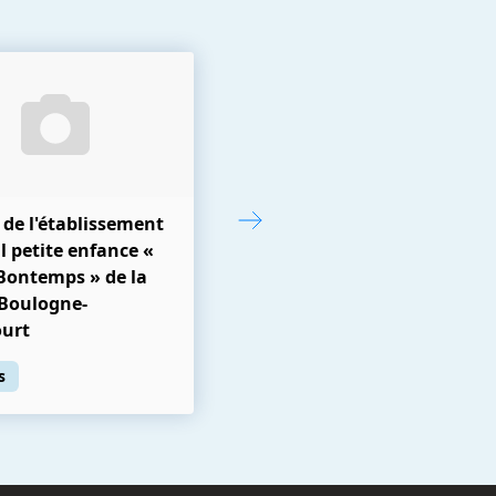
 de l'établissement
l petite enfance «
Bontemps » de la
e Boulogne-
ourt
s